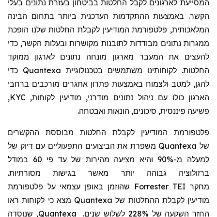
המסייעת לארגונים לקבל החלטות בביטחון בעזרת נתונים בעלי
הקשר. באמצעות ההתקדמות העדכנית ביותר בתחום הבינה
המלאכותית, פלטפורמת המודיעין לקבלת החלטות שלנו הופכת
ממגרות נתונים מבודדות לתובנות מקושרות ובעלות הקשר, כדי
להעצים את המעבר מארגון מונחה נתונים לארגון ממוקד
החלטות. לקוחותינו משתמשים בטכנולוגיית
Quantexa
כדי
להגן, למטב ולצמוח באמצעות פתרון אתגרים מורכבים ברחבי
הארגון כולו עם ניהול נתונים מודרני, מודיעין לקוחות,
KYC
,
פשיעה פיננסית, סיכונים, הונאות ואבטחה.
פלטפורמת המודיעין לקבלת החלטות מבוססת ההקשרים
של
Quantexa
משפרת את הביצועים התפעוליים עם דיוק של
למעלה מ-90% והיא מציעה מהירות של עד פי 60 במודל
ברזולוציה גבוהה יותר מאשר בגישות מסורתיות.
מחקר
Forrester TEI
שהוזמן באופן עצמאי על פלטפורמת
מודיעין לקבלת ההחלטות של
Quantexa
מצא כי לקוחות ראו
החזר השקעה של 228% לשלוש שנים.
Quantexa
, שנוסדה