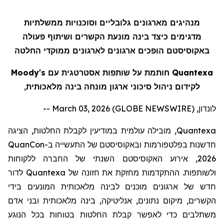
מנהיגים מארגונים גלובליים וסוכנויות ממשלתיות
מדגימים כיצד בינה מונעת הקשר
ים
ושיתוף פעולה
באקוסיסטם
הופכים ארגונים לארגונים ממוקדי החלטה
Quantexa חותמת על שותפות אסטרטגית עם Moody's
לקידום ניהול סיכוני ארגון מונחה בינה מלאכותית
,
לונדון, March 03, 2026 (GLOBE NEWSWIRE) --
Quantexa
, מובילה עולמית
במודיעין לקבלת החלטות
,
ה
ציג
ה
חדשנות
בפלטפורמות וב
אקוסיסטם
של התעשייה
ב
-
QuanCon
2026
, אירוע
האקוסיסטם
השנתי של החברה ללקוחות
ולשותפ
ות
. ההתקדמות מחזקת את חזונה של
Quantexa
לדור
חדש של ארגונים מוכנים לבינה מלאכותית המונעים
ב
ידי
הקשר
ים
,
מיקום
נתונים,
אנליטיקה
, בינה מלאכותית ובני אדם
משתלבים כדי לאפשר קבלת החלטות בטוחות בכל הנוגע