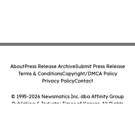
About
Press Release Archive
Submit Press Release
Terms & Conditions
Copyright/DMCA Policy
Privacy Policy
Contact
© 1995-2026 Newsmatics Inc. dba Affinity Group
Publishing & Industry Times of Kansas. All Rights
Reserved.
Cookie Settings / Your Privacy Choices