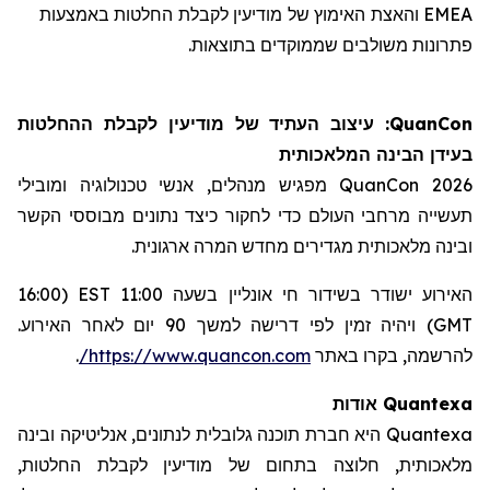
EMEA
והאצת
ה
אימוץ של
מודיעין לקבלת החלטות
באמצעות
פתרונות משולבים
ש
ממוקד
ים ב
תוצאות.
QuanCon
: עיצוב
ה
עתיד
של מודיעי
ן
לקבלת
ההחלטות
בעידן הבינה המלאכותית
QuanCon 2026
מפגיש מנהלים, אנשי טכנולוגיה
ומובילי
תעשייה מרחבי העולם כדי לחקור כיצד נתונים
מבוססי הקשר
ובינה מלאכותית מגדירים מחדש
המרה
ארגונית.
האירוע ישודר בשידור חי
אונליין
בשעה 11:00
EST
(16:00
GMT
) ויהיה זמין לפי דרישה למשך 90 יום לאחר האירוע.
להרשמה, בקרו באתר
https://www.quancon.com/
.
אודות Quantexa
Quantexa
היא חברת תוכנה גלובלית לנתונים, אנליטיקה ובינה
מלאכותית, חלוצה בתחום של מודיעין לקבלת החלטות,