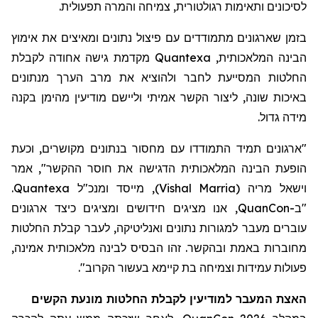
לסיכונים ותאימות
רגולטורית
, צמיחה
והמרה
תפעולית.
בזמן ש
ארגונים מתמודדים עם פיצול נתונים ומאיצים את אימוץ
הבינה המלאכותית,
Quantexa
מקדמת גישה
אחודה
לקבלת
החלטות המסייעת לחבר
ולהוציא את מרב
הערך מנתונים
באיכות שונה
, ליצור הקשר אמיתי וליישם מודיעין מהימן בקנה
מידה גדול.
"ארגונים תמיד התמודדו עם מחסור בנתונים מ
קושרים
, וכעת
הופעת הבינה המלאכותית הדגישה את חוסר ההקשר", אמר
וישאל מריה
(
Vishal Marria
)
, מייסד ומנכ"ל
Quantexa
.
"ב-
QuanCon
, אנו מציגים חידושים ומציגים כיצד ארגונים
עוברים מעבר למגורות נתונים ואנליטיקה, לעבר קבלת החלטות
מחוברות באמת ובהקשר. זהו הבסיס לבינה מלאכותית אמינה,
פעולות עמידות וצמיחה בת קיימא בעשור הקרוב
".
האצת המעבר
למודיעין לקבלת
החלטות מונעת
הקשים