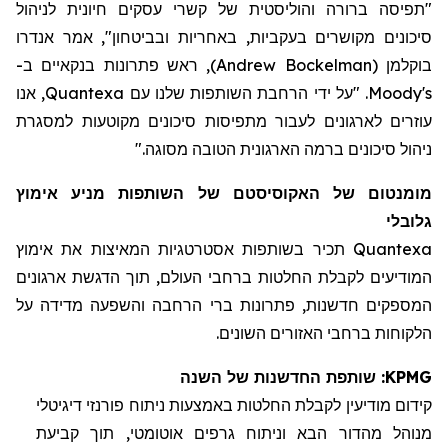
"תפיסה ברורה והוליסטית של קשרי עסקים חיונית לניהול
סיכונים מקושרים בעקביות, באחריות ובביטחון", אמר אנדרו
בוקלמן
(
Andrew Bockelman
)
, ראש פתרונות בנקאיים
ב-
Moody's
. "על ידי הרחבת השותפות שלנו עם
Quantexa
, אנו
עוזרים לארגונים לעבור מתפיסות סיכונים מקוטעות למסגרת
ניהול סיכונים ברמה הארגונית הטובה מסוגה."
מומנטום של
ה
אקוסיסטם של
השותפות
מניע אימוץ
גלובלי
Quantexa
תכיר
בשותפות
אסטרטגי
ות
המאיצ
ות
את אימוץ
המודיעים לקבלת
החלטות ברחבי העולם, תוך הדגשת ארגונים
המספקים חדשנות, פתרונות
ברי
הרחבה והשפעה מדידה על
הלקוחות ברחבי
ה
אזורים
השונים
.
KPMG
: שותפת החדשנות של השנה
קידום מודיעין
לקבלת
החלטות באמצעות ניתוח פורנזי דיגיטלי
מנוהל מהדור הבא וניתוח גרפים אוטומטי, תוך קביעת