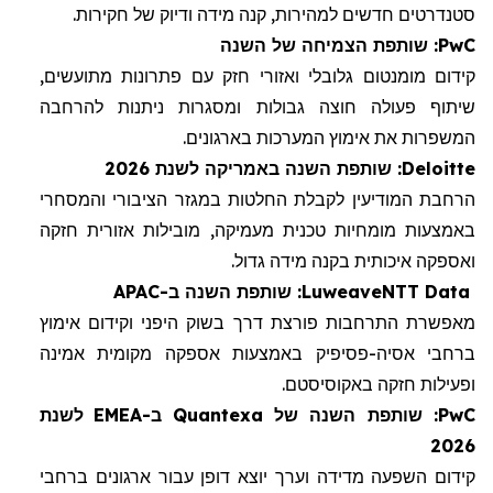
סטנדרטים חדשים למהירות, קנה מידה ודיוק
של
חקיר
ות
.
PwC
: שותפת הצמיחה של השנה
קידום מומנטום גלובלי ואזורי חזק
עם
פתרונות מתועשים,
שיתוף פעולה חוצה גבולות ומסגרות ניתנות להרחבה
המשפרות
את אימוץ המערכות בארגונים.
Deloitte
: שותפת השנה באמריקה
לשנת
2026
הרחבת
ה
מודיעין
לקבלת
החלטות במגזר הציבורי והמסחרי
באמצעות מומחיות טכנית מעמיקה,
מובילות
אזורית חזקה
ואספקה
איכותית
בקנה
מידה
גדול
.
NTT Data
Luweave
: שותפת השנה ב
-
APAC
מאפשר
ת
התרחבות פורצת דרך בשוק
ה
יפ
ני
וקידום אימוץ
ברחבי אסיה-פסיפיק באמצעות אספקה
מקומית
אמינה
ופעילות
חזקה באקוסיסטם
.
PwC
: שותפת השנה של
Quantexa
ב-
EMEA
לשנת
2026
קידום
השפעה מדידה וערך יוצא דופן עבור ארגונים ברחבי