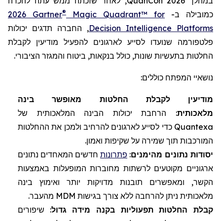
במהלך
QuanCon 2026
, לאחר שזכתה ממש עתה להכרה
®
כמובילה ב-
Magic Quadrant™ for
2026 Gartner
Decision Intelligence Platforms
, החברה תדגים יכולות
פלטפורמה שנועדו לסייע לארגונים להפעיל מודיעין לקבלת
החלטות בתעשיות שונות, כולל בנקאות, ביטוח והמגזר הציבורי.
נושאיי המפתח כוללים:
מודיעין לקבלת החלטות מאופשר בינה
מלאכותית
: הרחבת יכולות הבינה המלאכותית של
Quantexa
כדי לסייע לארגונים להרחיב ולמכן את ההחלטות
המורכבות תוך שמירה על שקיפות ואמון.
יסודות נתונים מהימנים
:
פתרונות
חדשים המאחדים נתונים
ארגוניים מקוטעים לרשתות מחוברות המופעלות באמצעות
הקשר, ומאפשרים תובנות מדויקות יותר ואימוץ בינה
מלאכותית ניתן להרחבה ללא צורך בגישות
MDM
מהעבר.
קבלת החלטות תפעוליות בקנה מידה גדול
: שיפורים